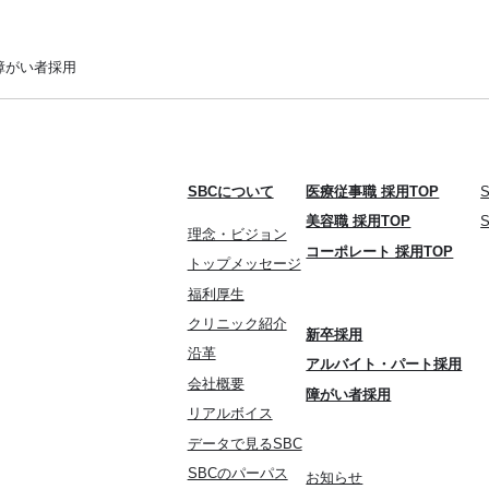
障がい者採用
SBCについて
医療従事職 採用TOP
美容職 採用TOP
理念・ビジョン
コーポレート 採用TOP
トップメッセージ
福利厚生
クリニック紹介
新卒採用
沿革
アルバイト・パート採用
会社概要
障がい者採用
リアルボイス
データで見るSBC
SBCのパーパス
お知らせ