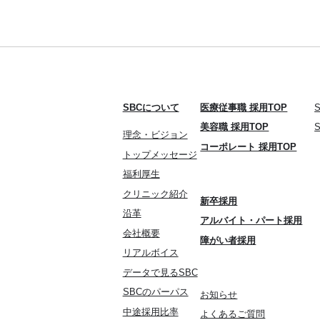
）
SBCについて
医療従事職 採用TOP
美容職 採用TOP
理念・ビジョン
コーポレート 採用TOP
トップメッセージ
福利厚生
クリニック紹介
新卒採用
沿革
アルバイト・パート採用
会社概要
障がい者採用
リアルボイス
データで見るSBC
SBCのパーパス
お知らせ
中途採用比率
よくあるご質問