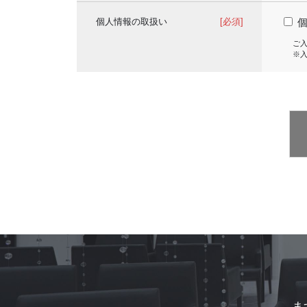
個人情報の取扱い
[必須]
ご
※
ま