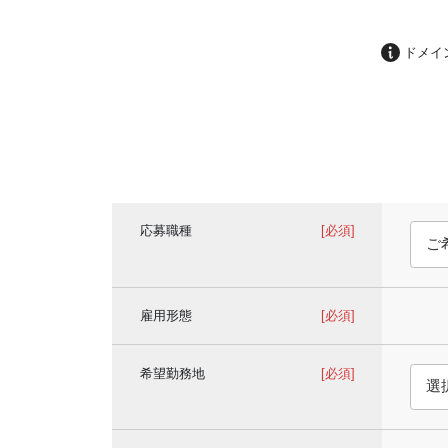
ドメイ
応募職種
[必須]
雇用形態
[必須]
希望勤務地
[必須]