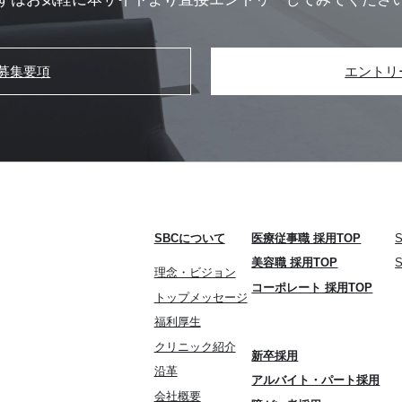
募集要項
エントリ
SBCについて
医療従事職 採用TOP
美容職 採用TOP
理念・ビジョン
コーポレート 採用TOP
トップメッセージ
福利厚生
クリニック紹介
新卒採用
沿革
アルバイト・パート採用
会社概要