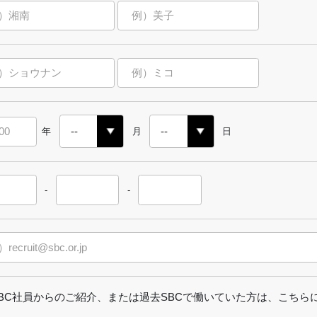
年
月
日
-
-
SBC社員からのご紹介、または過去SBCで働いていた方は、こちら