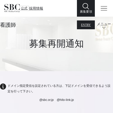
公式
採用情報
募集要項
看護師
メニュー
ENTRY
募集再開通知
ドメイン指定受信を設定されている方は、下記ドメインを受信できるよう設
定を行って下さい。
@sbc.or.jp @hito-link.jp