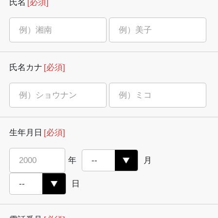
氏名
[必須]
氏名カナ
[必須]
生年月日
[必須]
年
月
日