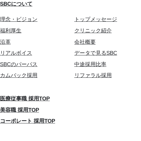
SBCについて
理念・ビジョン
トップメッセージ
福利厚生
クリニック紹介
沿革
会社概要
リアルボイス
データで見るSBC
SBCのパーパス
中途採用比率
カムバック採用
リファラル採用
医療従事職 採用TOP
美容職 採用TOP
コーポレート 採用TOP