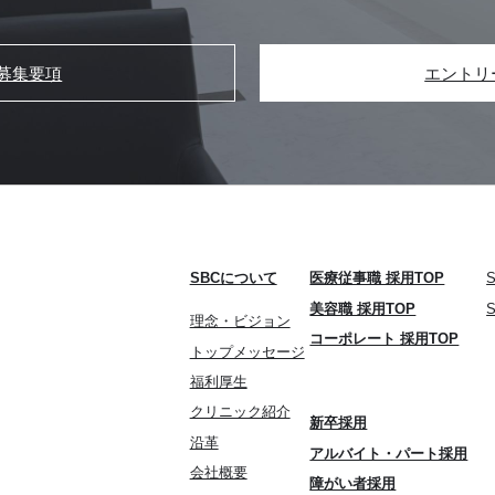
募集要項
エントリ
SBCについて
医療従事職 採用TOP
美容職 採用TOP
理念・ビジョン
コーポレート 採用TOP
トップメッセージ
福利厚生
クリニック紹介
新卒採用
沿革
アルバイト・パート採用
会社概要
障がい者採用