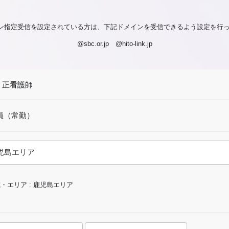
ン指定受信を設定されている方は、下記ドメインを受信できるよう設定を行
@sbc.or.jp @hito-link.jp
: 正看護師
員（常勤）
・エリア : 鹿児島エリア