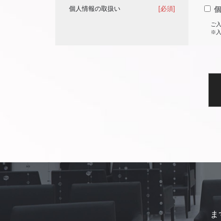
個人情報の取扱い
[必須]
ご
※
ま