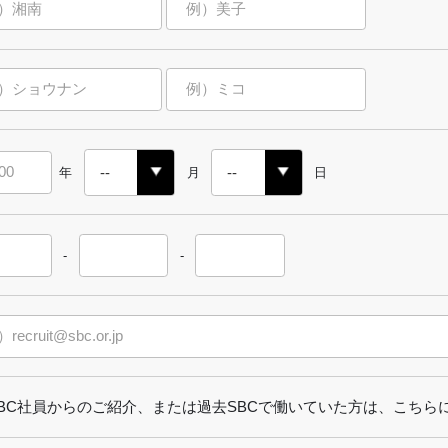
年
月
日
-
-
SBC社員からのご紹介、または過去SBCで働いていた方は、こちら