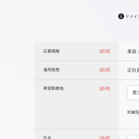
ドメイ
応募職種
[必須]
美容 
雇用形態
[必須]
正社
希望勤務地
[必須]
対象院
氏名
[必須]