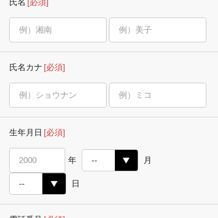
氏名
[必須]
氏名カナ
[必須]
生年月日
[必須]
年
月
日