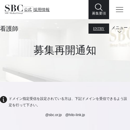
公式
採用情報
募集要項
看護師
メニュー
ENTRY
募集再開通知
ドメイン指定受信を設定されている方は、下記ドメインを受信できるよう設
定を行って下さい。
@sbc.or.jp @hito-link.jp