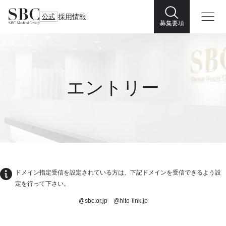
公式
採用情報
募集要項
エントリー
ドメイン指定受信を設定されている方は、下記ドメインを受信できるよう設
定を行って下さい。
@sbc.or.jp @hito-link.jp