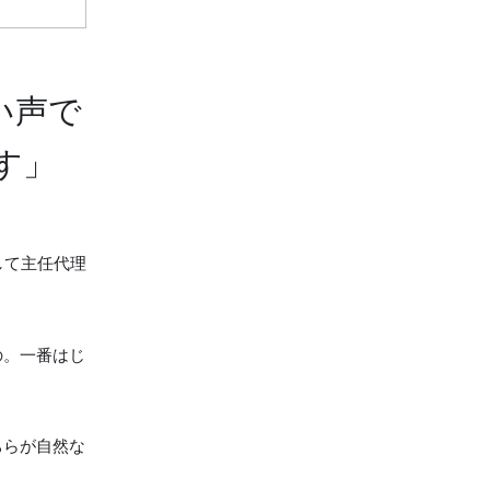
い声で
す」
して主任代理
の。一番はじ
ちらが自然な
。