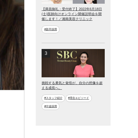
【満員御礼・受付終了】2022年6月18日
(土)医師向けオンライン開催説明会を開
催します！／湘南美容クリニック
#新卒採用
挑戦する勇気と覚悟が、自分の想像を超
える成長へ。
#スタッフ紹介
#理念エピソード
#中途採用