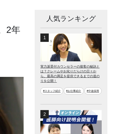
人気ランキング
。2年
実力派受付カウンセラーの接客の秘訣と
は？クレームやお叱りだらけの日々か
ら、最高の満足を提供できるまでの道の
りを公開！
#スタッフ紹介
#お仕事紹介
#中途採用