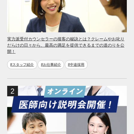
実力派受付カウンセラーの接客の秘訣とは？クレームやお叱り
だらけの日々から、最高の満足を提供できるまでの道のりを公
開！
#スタッフ紹介
#お仕事紹介
#中途採用