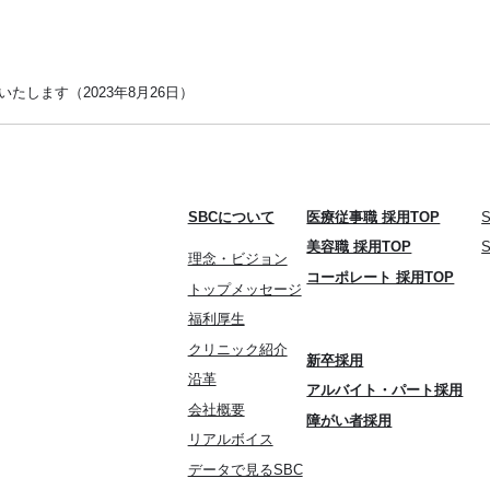
たします（2023年8月26日）
SBCについて
医療従事職 採用TOP
美容職 採用TOP
理念・ビジョン
コーポレート 採用TOP
トップメッセージ
福利厚生
クリニック紹介
新卒採用
沿革
アルバイト・パート採用
会社概要
障がい者採用
リアルボイス
データで見るSBC