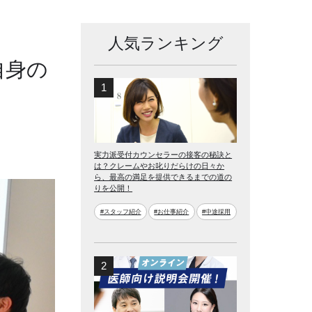
人気ランキング
自身の
実力派受付カウンセラーの接客の秘訣と
は？クレームやお叱りだらけの日々か
ら、最高の満足を提供できるまでの道の
りを公開！
#スタッフ紹介
#お仕事紹介
#中途採用