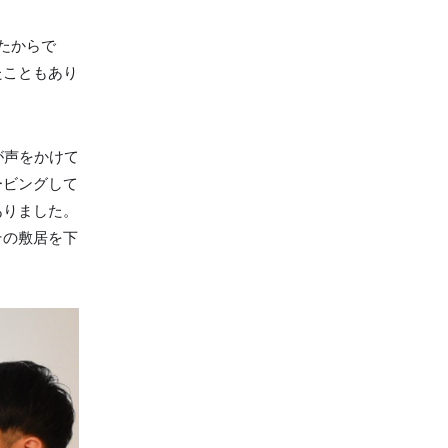
たからで
たこともあり
が声をかけて
ービングして
ありました。
その敷居を下