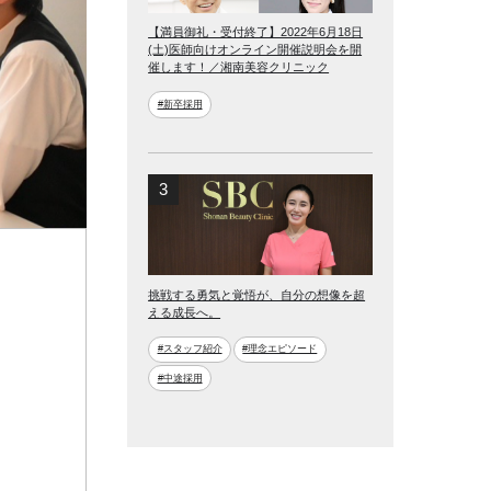
【満員御礼・受付終了】2022年6月18日
(土)医師向けオンライン開催説明会を開
催します！／湘南美容クリニック
#新卒採用
挑戦する勇気と覚悟が、自分の想像を超
える成長へ。
#スタッフ紹介
#理念エピソード
#中途採用